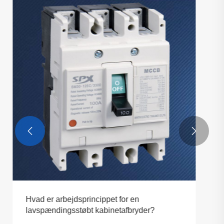
Hvordan kan en magnetisk
motorstartkontakt forbedre din
maskinstyringseffektivitet
Se mere >>

