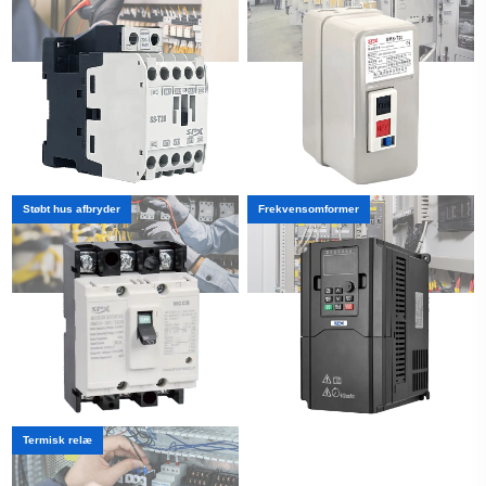
Støbt hus afbryder
Frekvensomformer
LÆS MERE
LÆS MERE
Termisk relæ
LÆS MERE
LÆS MERE