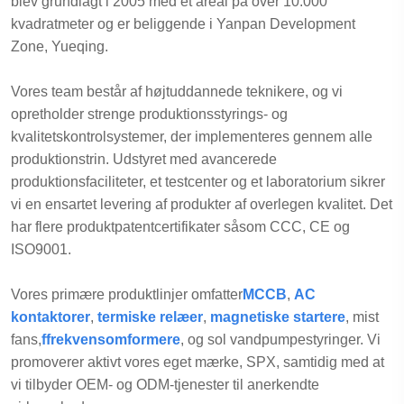
blev grundlagt i 2005 med et areal på over 10.000
kvadratmeter og er beliggende i Yanpan Development
Zone, Yueqing.
Vores team består af højtuddannede teknikere, og vi
opretholder strenge produktionsstyrings- og
kvalitetskontrolsystemer, der implementeres gennem alle
produktionstrin. Udstyret med avancerede
produktionsfaciliteter, et testcenter og et laboratorium sikrer
vi en ensartet levering af produkter af overlegen kvalitet. Det
har flere produktpatentcertifikater såsom CCC, CE og
ISO9001.
Vores primære produktlinjer omfatter
MCCB
,
AC
kontaktorer
,
termiske relæer
,
magnetiske startere
, mist
fans,
f
frekvensomformere
, og sol vandpumpestyringer. Vi
promoverer aktivt vores eget mærke, SPX, samtidig med at
vi tilbyder OEM- og ODM-tjenester til anerkendte