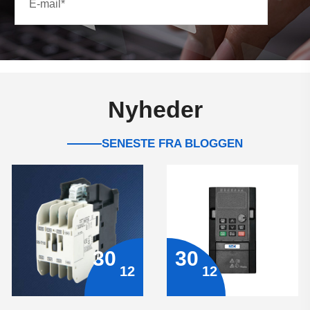
Nyheder
SENESTE FRA BLOGGEN
30
30
12
12