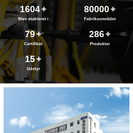
2005
+
100000
+
Blev etableret i
Fabriksområdet
100
+
364
+
Certifikat
Produkter
20
+
Udstyr