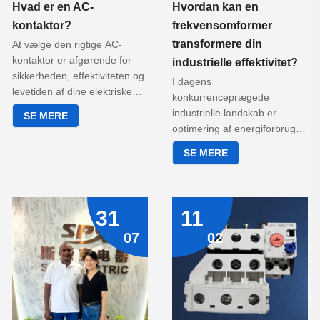
Hvad er en AC-
Hvordan kan en
kontaktor?
frekvensomformer
transformere din
At vælge den rigtige AC-
kontaktor er afgørende for
industrielle effektivitet?
sikkerheden, effektiviteten og
I dagens
levetiden af ​​dine elektriske
konkurrenceprægede
systemer. Denne omfattende
industrielle landskab er
SE MERE
guide dykker ned i
optimering af energiforbrug
kernefunktionerne,
og processtyring ikke kun en
SE MERE
udvælgelseskriterierne og
fordel – det er en
avancerede fordele ved
nødvendighed. Kernen i
moderne AC-kontaktorer med
denne transformation ligger
fokus på, hvorfor SPX
en kraftfuld enhed:
31
11
Electrics innovative løsninger
frekvensomformeren, også
transformerer industrielle og
07
02
kendt som et variabelt
kommercielle applikationer.
frekvensdrev (VFD).
Lær, hvordan du optimerer
din motorstyring og beskytter
dine investeringer.