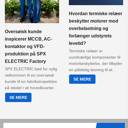
Hvordan termiske relæer
beskytter motorer mod
overbelastning og
Oversøisk kunde
forlænger udstyrets
inspicerer MCCB, AC-
levetid?
kontaktor og VFD-
Termiske relæer er
produktion på SPX
uundværlige komponenter til
ELECTRIC Factory
motorbeskyttelse, der tilbyder
SPX ELECTRIC bød for nylig
en pålidelig løsning til at
velkommen til en oversøisk
forhindre overbelastning,
SE MERE
kunde til en fabriksinspektion
forlænge udstyrets levetid og
på stedet i sit hovedkvarter.
forbedre driftseffektiviteten.
SE MERE