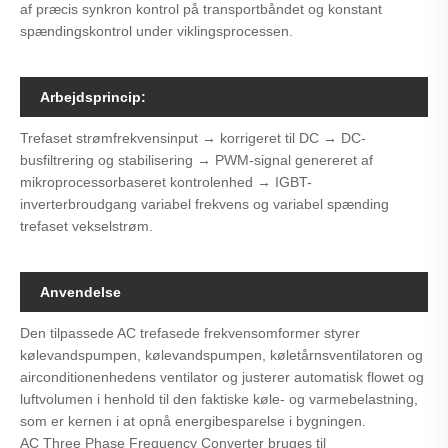
af præcis synkron kontrol på transportbåndet og konstant
spændingskontrol under viklingsprocessen.
Arbejdsprincip:
Trefaset strømfrekvensinput → korrigeret til DC → DC-
busfiltrering og stabilisering → PWM-signal genereret af
mikroprocessorbaseret kontrolenhed → IGBT-
inverterbroudgang variabel frekvens og variabel spænding
trefaset vekselstrøm.
Anvendelse
Den tilpassede AC trefasede frekvensomformer styrer
kølevandspumpen, kølevandspumpen, køletårnsventilatoren og
airconditionenhedens ventilator og justerer automatisk flowet og
luftvolumen i henhold til den faktiske køle- og varmebelastning,
som er kernen i at opnå energibesparelse i bygningen.
AC Three Phase Frequency Converter bruges til