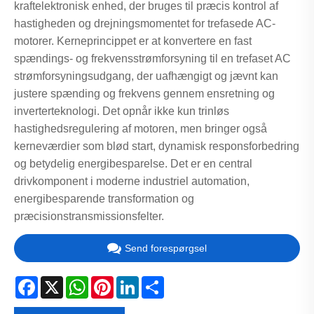
kraftelektronisk enhed, der bruges til præcis kontrol af
hastigheden og drejningsmomentet for trefasede AC-
motorer. Kerneprincippet er at konvertere en fast
spændings- og frekvensstrømforsyning til en trefaset AC
strømforsyningsudgang, der uafhængigt og jævnt kan
justere spænding og frekvens gennem ensretning og
inverterteknologi. Det opnår ikke kun trinløs
hastighedsregulering af motoren, men bringer også
kerneværdier som blød start, dynamisk responsforbedring
og betydelig energibesparelse. Det er en central
drivkomponent i moderne industriel automation,
energibesparende transformation og
præcisionstransmissionsfelter.
Send forespørgsel
Facebook
X
WhatsApp
Pinterest
LinkedIn
Share