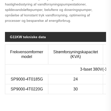
hastighedsstyring af vandforsyningspumpestationer,
spildevandsløftepumper, beluftere og doseringspumper,
opnåelse af konstant tryk vandforsyning, optimering af
processer og besparelse af energiforbrug.
G11KW tekniske data
Frekvensomformer
Strømforsyningskapacitet
i
model
(KVA)
3-faset 380V(-1
SP9000-4T0185G
24
SP9000-4T0220G
30