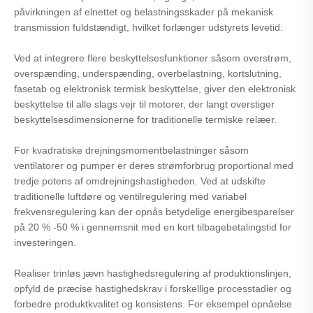
påvirkningen af ​​elnettet og belastningsskader på mekanisk
transmission fuldstændigt, hvilket forlænger udstyrets levetid.
Ved at integrere flere beskyttelsesfunktioner såsom overstrøm,
overspænding, underspænding, overbelastning, kortslutning,
fasetab og elektronisk termisk beskyttelse, giver den elektronisk
beskyttelse til alle slags vejr til motorer, der langt overstiger
beskyttelsesdimensionerne for traditionelle termiske relæer.
For kvadratiske drejningsmomentbelastninger såsom
ventilatorer og pumper er deres strømforbrug proportional med
tredje potens af omdrejningshastigheden. Ved at udskifte
traditionelle luftdøre og ventilregulering med variabel
frekvensregulering kan der opnås betydelige energibesparelser
på 20 % -50 % i gennemsnit med en kort tilbagebetalingstid for
investeringen.
Realiser trinløs jævn hastighedsregulering af produktionslinjen,
opfyld de præcise hastighedskrav i forskellige processtadier og
forbedre produktkvalitet og konsistens. For eksempel opnåelse