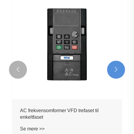


AC frekvensomformer 220v til 380v
Se mere >>