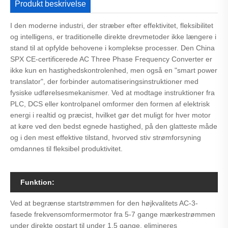
Produkt beskrivelse
I den moderne industri, der stræber efter effektivitet, fleksibilitet
og intelligens, er traditionelle direkte drevmetoder ikke længere i
stand til at opfylde behovene i komplekse processer. Den China
SPX CE-certificerede AC Three Phase Frequency Converter er
ikke kun en hastighedskontrolenhed, men også en "smart power
translator", der forbinder automatiseringsinstruktioner med
fysiske udførelsesmekanismer. Ved at modtage instruktioner fra
PLC, DCS eller kontrolpanel omformer den formen af ​​elektrisk
energi i realtid og præcist, hvilket gør det muligt for hver motor
at køre ved den bedst egnede hastighed, på den glatteste måde
og i den mest effektive tilstand, hvorved stiv strømforsyning
omdannes til fleksibel produktivitet.
Funktion:
Ved at begrænse startstrømmen for den højkvalitets AC-3-
fasede frekvensomformermotor fra 5-7 gange mærkestrømmen
under direkte opstart til under 1,5 gange, elimineres