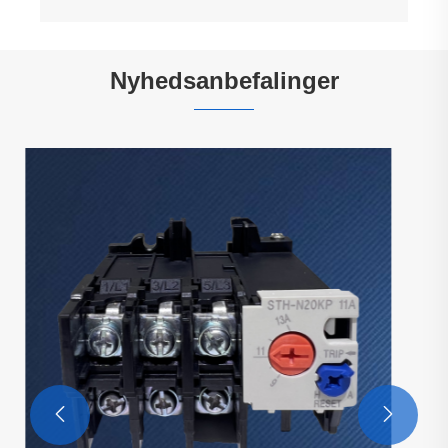
Nyhedsanbefalinger
Hvad er en DC-frekvensomformer, og
hvordan fungerer den i moderne
strømsystemer
Se mere >>

