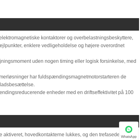
, elektromagnetiske kontaktorer og overbelastningsbeskyttere,
fejlpunkter, enklere vedligeholdelse og højere overordnet
 drejningsmoment uden nogen timing eller logisk forsinkelse, med
ormerløsninger har fuldspændingsmagnetmotorstarteren de
pladsbesættelse.
ændingsreducerende enheder med en driftseffektivitet på 100
 aktiveret, hovedkontakterne lukkes, og den trefasede
WhatsApp