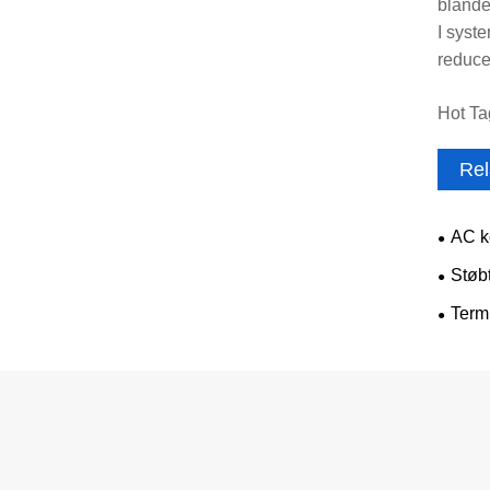
blande
I syst
reduce
Hot Ta
Rel
AC k
Støb
Term