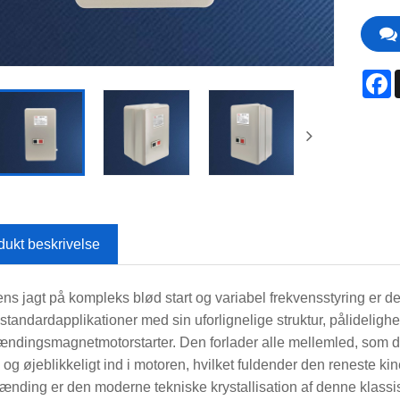
F
dukt beskrivelse
ens jagt på kompleks blød start og variabel frekvensstyring er de
standardapplikationer med sin uforlignelige struktur, pålidelig
ændingsmagnetmotorstarter. Den forlader alle mellemled, som de
e og øjeblikkeligt ind i motoren, hvilket fuldender den reneste
pænding er den moderne tekniske krystallisation af denne klassis