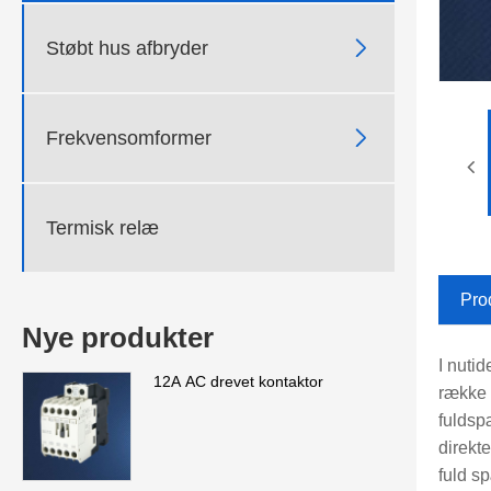

Støbt hus afbryder

Frekvensomformer
Termisk relæ
Pro
Nye produkter
I nutid
12A AC drevet kontaktor
række 
fuldsp
direkt
fuld s