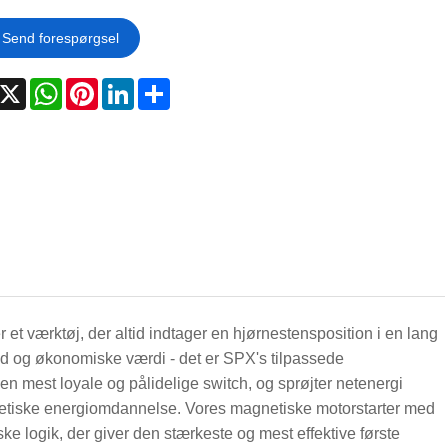
Send forespørgsel
acebook
X
WhatsApp
Pinterest
LinkedIn
Share
r et værktøj, der altid indtager en hjørnestensposition i en lang
hed og økonomiske værdi - det er SPX's tilpassede
n mest loyale og pålidelige switch, og sprøjter netenergi
 kinetiske energiomdannelse. Vores magnetiske motorstarter med
ke logik, der giver den stærkeste og mest effektive første