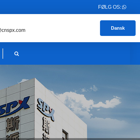
FØLG OS:
Dansk
@cnspx.com