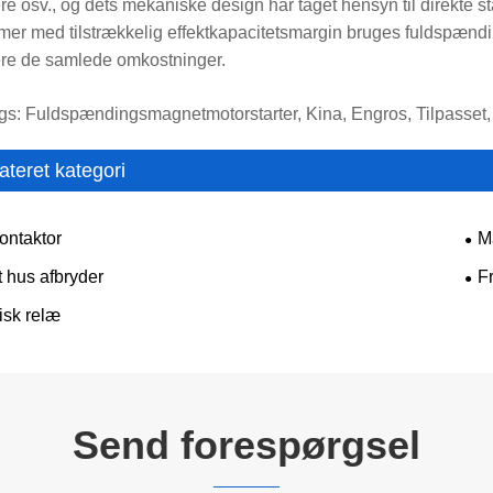
re osv., og dets mekaniske design har taget hensyn til direkte st
emer med tilstrækkelig effektkapacitetsmargin bruges fuldspænding
re de samlede omkostninger.
gs: Fuldspændingsmagnetmotorstarter, Kina, Engros, Tilpasset, K
ateret kategori
ontaktor
M
t hus afbryder
F
isk relæ
Send forespørgsel