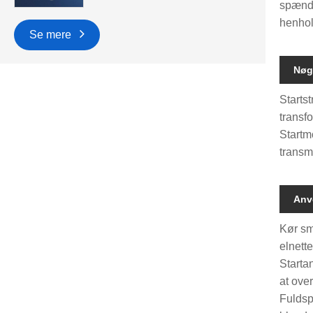
spændin
henhol
Se mere
Nøg
Starts
transf
Startm
transm
Anv
Kør sm
elnett
Starta
at over
Fuldsp