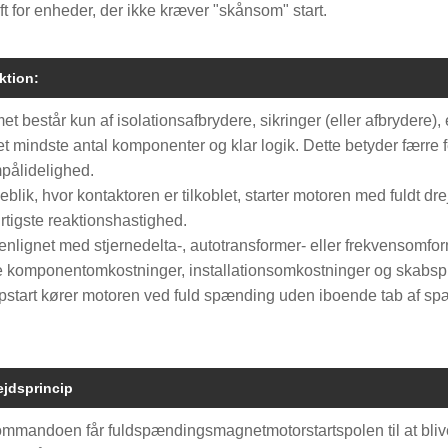
ft for enheder, der ikke kræver "skånsom" start.
ktion:
et består kun af isolationsafbrydere, sikringer (eller afbrydere)
t mindste antal komponenter og klar logik. Dette betyder færre 
pålidelighed.
øjeblik, hvor kontaktoren er tilkoblet, starter motoren med fuldt
rtigste reaktionshastighed.
lignet med stjernedelta-, autotransformer- eller frekvensomf
e komponentomkostninger, installationsomkostninger og skabs
opstart kører motoren ved fuld spænding uden iboende tab af sp
ejdsprincip
ommandoen får fuldspændingsmagnetmotorstartspolen til at blive