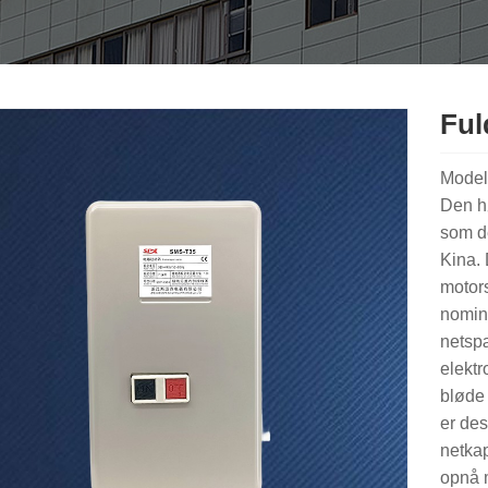
Ful
Model
Den hø
som de
Kina.
motors
nomine
netspæ
elekt
bløde 
er des
netkap
opnå m