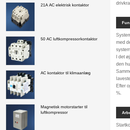
drivkra
21A AC elektrisk kontaktor
Fun
System
50 AC luftkompressorkontaktor
med de
system
I det 
den hu
Sammen
AC kontaktor til klimaanlæg
lavest
Efter 
%.
Magnetisk motorstarter til
luftkompressor
Arb
Startk