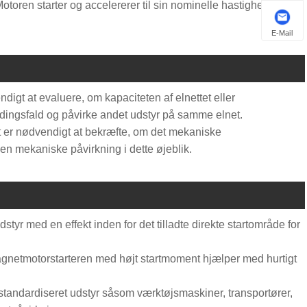
Motoren starter og accelererer til sin nominelle hastighed i
E-Mail
gt at evaluere, om kapaciteten af ​​elnettet eller
ndingsfald og påvirke andet udstyr på samme elnet.
t er nødvendigt at bekræfte, om det mekaniske
n mekaniske påvirkning i dette øjeblik.
yr med en effekt inden for det tilladte direkte startområde for
agnetmotorstarteren med højt startmoment hjælper med hurtigt
standardiseret udstyr såsom værktøjsmaskiner, transportører,