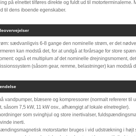
g på elnettet tilføres direkte og fuldt ud til motorterminalerne. 
d til dens iboende egenskaber.
leovervejelser
trøm: sædvanligvis 6-8 gange den nominelle strøm, er det nødvendi
ormeren kan modstå det, for at undgå at forårsage for store spæ
oment: også et multiplum af det nominelle drejningsmoment, de
issionssystem (såsom gear, remme, belastninger) kan modstå de
endelse
å vandpumper, blæsere og kompressorer (normalt refererer til udst
et, såsom 7,5 kW, 11 kW osv., afhængigt af lokale elnetregler).
nordninger som svinghjul og store inertivalser, fuldspændingsm
vinde inerti.
ændingsmagnetisk motorstarter bruges i vid udstrækning i højt 