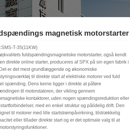
dspændings magnetisk motorstarter
:SMS-T-35(11KW)
jkvalitets fuldspændingsmagnetiske motorstarter, også kendt
n direkte online starter, produceres af SPX på sin egen fabrik i
 Det er det mest grundlæggende og økonomiske
tyringsværktøj til direkte start af elektriske motorer ved fuld
l spænding. Dens kerne ligger i direkte at påføre
ndingen til motorstatoren, der vikling gennem
romagnetiske kontaktorer, uden nogen spændingsreduktion eller
startforbindelser, med en enkel struktur og pålidelig drift. Den
ignet til motorer med lille startstrømpåvirkning, tilstrækkelig
acitet eller tillader direkte start og er det optimale valg til at
otorstyringsfunktioner.