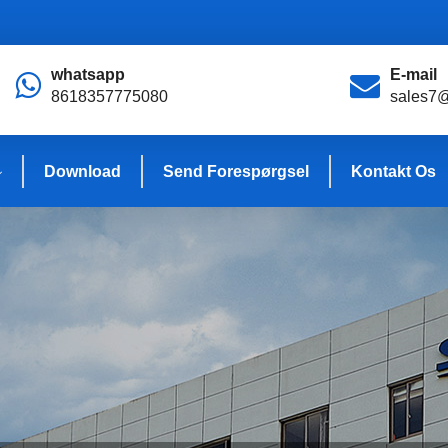
whatsapp
E-mail
8618357775080
sales7
Download
Send Forespørgsel
Kontakt Os