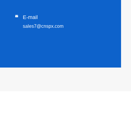

E-mail
sales7@cnspx.com